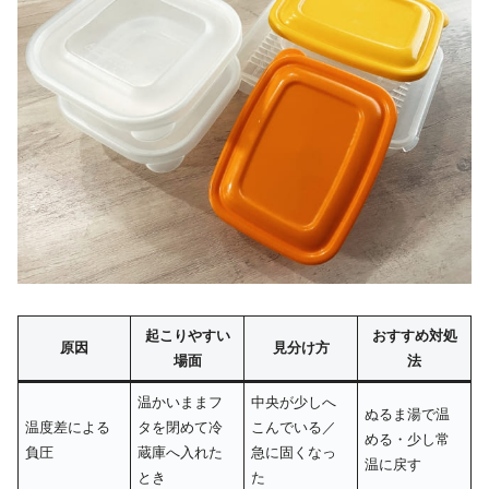
起こりやすい
おすすめ対処
原因
見分け方
場面
法
温かいままフ
中央が少しへ
ぬるま湯で温
温度差による
タを閉めて冷
こんでいる／
める・少し常
負圧
蔵庫へ入れた
急に固くなっ
温に戻す
とき
た