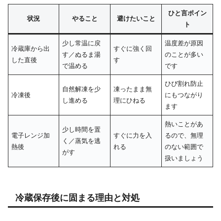
ひと言ポイン
状況
やること
避けたいこと
ト
少し常温に戻
温度差が原因
冷蔵庫から出
すぐに強く回
す／ぬるま湯
のことが多い
した直後
す
で温める
です
ひび割れ防止
自然解凍を少
凍ったまま無
冷凍後
にもつながり
し進める
理にひねる
ます
熱いことがあ
少し時間を置
電子レンジ加
すぐに力を入
るので、無理
く／蒸気を逃
熱後
れる
のない範囲で
がす
扱いましょう
冷蔵保存後に固まる理由と対処