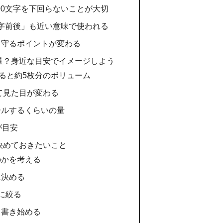
000文字を下回らないことが大切
00字前後」も近い意味で使われる
て守るポイントが変わる
の量？身近な目安でイメージしよう
すると約5枚分のボリューム
て見た目が変わる
ールするくらいの量
が目安
に決めておきたいこと
のかを考える
に決める
に絞る
ら書き始める