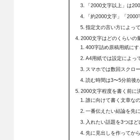
「2000文字以上」は2
「約2000文字」「20
指定文の言い方によっ
2000文字はどのくらい
400字詰め原稿用紙に
A4用紙では設定によっ
スマホでは数回スクロ
読む時間は3〜5分前後
2000文字程度を書く前
誰に向けて書く文章な
一番伝えたい結論を先
入れたい話題を3つほど
先に見出しを作ってか