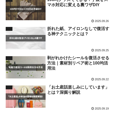
マホ対応に変える裏ワザDIY
2025.09.26
折れた紙、アイロンなしで復活す
生活
る神テクニックとは？
2025.09.25
剥がれかけたシールを復活させる
雑学
方法｜素材別リペア術と100均活
用法
2025.09.22
「お土産話楽しみにしています」
生活
とは？深掘り解説
2025.09.19