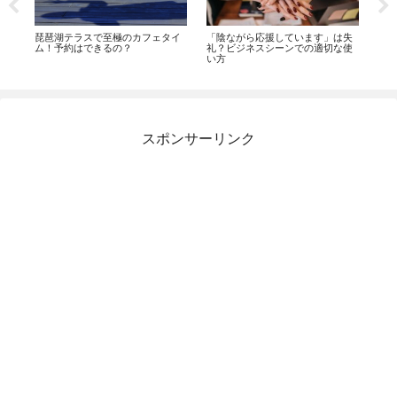
の理
琵琶湖テラスで至極のカフェタイ
「陰ながら応援しています」は失
【
ム！予約はできるの？
礼？ビジネスシーンでの適切な使
う
い方
返
スポンサーリンク