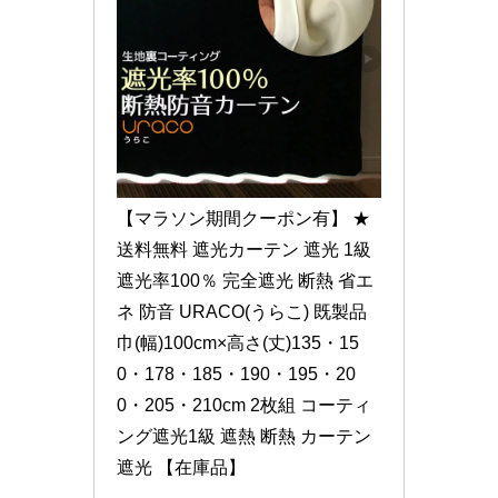
【マラソン期間クーポン有】 ★
送料無料 遮光カーテン 遮光 1級 
遮光率100％ 完全遮光 断熱 省エ
ネ 防音 URACO(うらこ) 既製品
巾(幅)100cm×高さ(丈)135・15
0・178・185・190・195・20
0・205・210cm 2枚組 コーティ
ング遮光1級 遮熱 断熱 カーテン 
遮光 【在庫品】