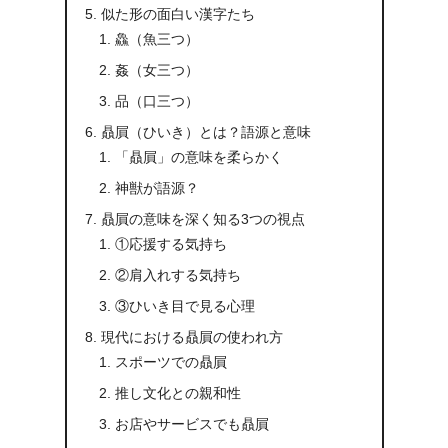
似た形の面白い漢字たち
鱻（魚三つ）
姦（女三つ）
品（口三つ）
贔屓（ひいき）とは？語源と意味
「贔屓」の意味を柔らかく
神獣が語源？
贔屓の意味を深く知る3つの視点
①応援する気持ち
②肩入れする気持ち
③ひいき目で見る心理
現代における贔屓の使われ方
スポーツでの贔屓
推し文化との親和性
お店やサービスでも贔屓