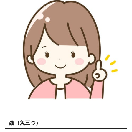
鱻（魚三つ）