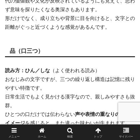
代の価値観や文化が反映されているようにも見えて、思わ
ず意味を探りたくなる奥深さもあります。
形だけでなく、成り立ちや背景に目を向けると、文字との
距離がぐっと近づくような感覚があるんです。
品（口三つ）
読み方：ひん／しな
（よく使われる読み）
おなじみの文字ですが、三つの繰り返し構造は記憶に残り
やすい特徴です。
日常生活でもよく見かける漢字なので、親しみやすさも抜
群。
ひとつの口だけでは伝わらない
声や表情の重なりのような
イメージ
を感じると、また違った味わいが生まれます。
三つが並ぶからこその安定した形にも注目してみると楽し
メニュー
ホーム
検索
トップ
サイドバー