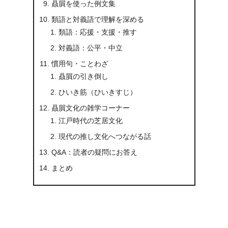
贔屓を使った例文集
類語と対義語で理解を深める
類語：応援・支援・推す
対義語：公平・中立
慣用句・ことわざ
贔屓の引き倒し
ひいき筋（ひいきすじ）
贔屓文化の雑学コーナー
江戸時代の芝居文化
現代の推し文化へつながる話
Q&A：読者の疑問にお答え
まとめ