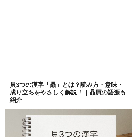
貝3つの漢字「贔」とは？読み方・意味・
成り立ちをやさしく解説！｜贔屓の語源も
紹介