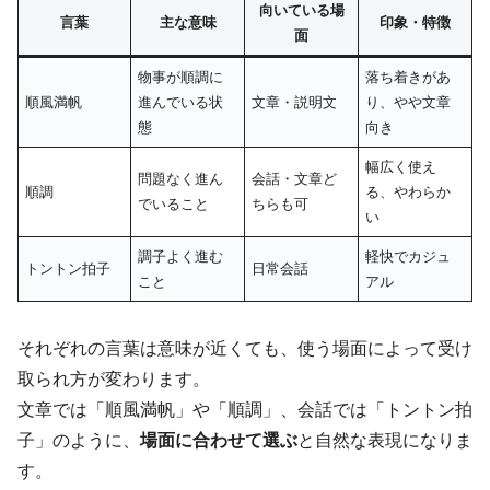
向いている場
言葉
主な意味
印象・特徴
面
物事が順調に
落ち着きがあ
順風満帆
進んでいる状
文章・説明文
り、やや文章
態
向き
幅広く使え
問題なく進ん
会話・文章ど
順調
る、やわらか
でいること
ちらも可
い
調子よく進む
軽快でカジュ
トントン拍子
日常会話
こと
アル
それぞれの言葉は意味が近くても、使う場面によって受け
取られ方が変わります。
文章では「順風満帆」や「順調」、会話では「トントン拍
子」のように、
場面に合わせて選ぶ
と自然な表現になりま
す。