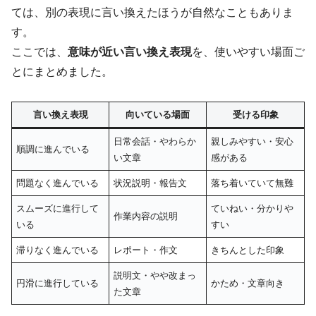
ては、別の表現に言い換えたほうが自然なこともありま
す。
ここでは、
意味が近い言い換え表現
を、使いやすい場面ご
とにまとめました。
言い換え表現
向いている場面
受ける印象
日常会話・やわらか
親しみやすい・安心
順調に進んでいる
い文章
感がある
問題なく進んでいる
状況説明・報告文
落ち着いていて無難
スムーズに進行して
ていねい・分かりや
作業内容の説明
いる
すい
滞りなく進んでいる
レポート・作文
きちんとした印象
説明文・やや改まっ
円滑に進行している
かため・文章向き
た文章