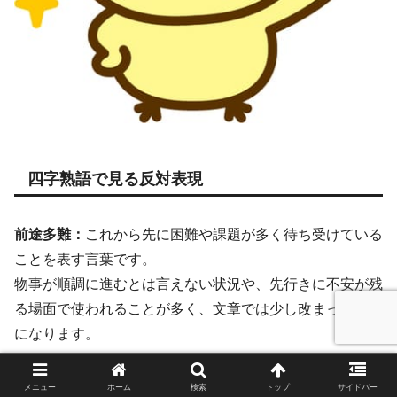
四字熟語で見る反対表現
前途多難：
これから先に困難や課題が多く待ち受けている
ことを表す言葉です。
物事が順調に進むとは言えない状況や、先行きに不安が残
る場面で使われることが多く、文章では少し改まった印象
になります。
この言葉は、将来そのものを断定するというよりも、「現
メニュー
ホーム
検索
トップ
サイドバー