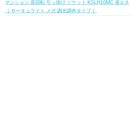
マンション 逆回転 引っ掛け ソケット KSLH10MC 省エネ
［ サーキュライト メガ 調光調色タイプ ］