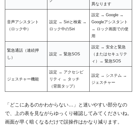
ク
異なります
設定 → Google →
音声アシスタント
設定 → Siriと検索 →
Googleアシスタント
（ロック中）
ロック中のSiri
→ ロック画面での使
用
設定 → 安全と緊急
緊急通話（連続押
設定 → 緊急SOS
（またはセキュリテ
し）
ィ）→ 緊急SOS
設定 → アクセシビ
設定 → システム →
ジェスチャー機能
リティ → タッチ
ジェスチャー
（背面タップ）
「どこにあるのかわからない…」と迷いやすい部分なの
で、上の表を見ながらゆっくり確認してみてくださいね。
画面が早く暗くなるだけで誤操作はかなり減ります。